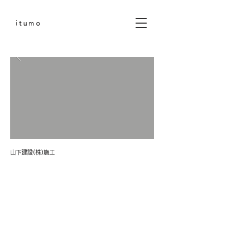
itumo
山下建
設(
株)施工